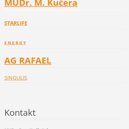
MUDr. M. Kučera
STARLIFE
E N E R G Y
AG RAFAEL
SINGULIS
Kontakt