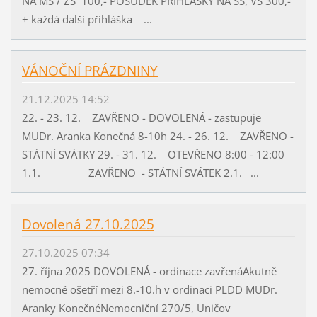
NA MŠ / ZŠ 100,- POSUDEK PŘIHLÁŠKY NA SŠ, VŠ 300,-
+ každá další přihláška ...
VÁNOČNÍ PRÁZDNINY
21.12.2025 14:52
22. - 23. 12. ZAVŘENO - DOVOLENÁ - zastupuje
MUDr. Aranka Konečná 8-10h 24. - 26. 12. ZAVŘENO -
STÁTNÍ SVÁTKY 29. - 31. 12. OTEVŘENO 8:00 - 12:00
1.1. ZAVŘENO - STÁTNÍ SVÁTEK 2.1. ...
Dovolená 27.10.2025
27.10.2025 07:34
27. října 2025 DOVOLENÁ - ordinace zavřenáAkutně
nemocné ošetří mezi 8.-10.h v ordinaci PLDD MUDr.
Aranky KonečnéNemocniční 270/5, Uničov