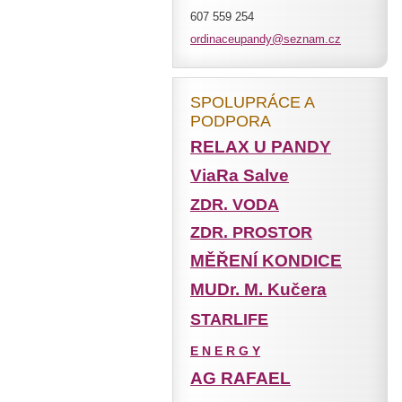
607 559 254
ordinace
upandy@s
eznam.cz
SPOLUPRÁCE A
PODPORA
RELAX U PANDY
ViaRa Salve
ZDR. VODA
ZDR. PROSTOR
MĚŘENÍ KONDICE
MUDr. M. Kučera
STARLIFE
E N E R G Y
AG RAFAEL