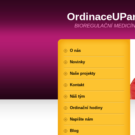
OrdinaceUPa
BIOREGULAČNÍ MEDICÍN
O nás
Novinky
Naše projekty
Kontakt
Náš tým
Ordinační hodiny
Napište nám
Blog