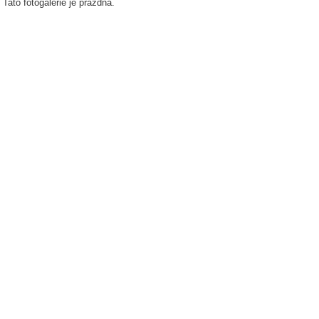
Tato fotogalerie je prázdná.