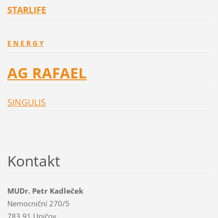
STARLIFE
E N E R G Y
AG RAFAEL
SINGULIS
Kontakt
MUDr. Petr Kadleček
Nemocniční 270/5
783 91 Uničov