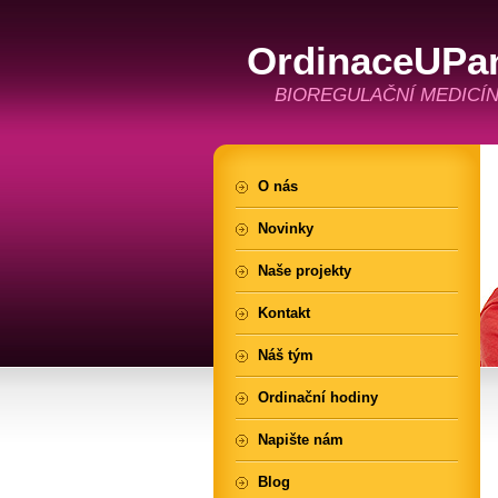
OrdinaceUPa
BIOREGULAČNÍ MEDICÍN
O nás
Novinky
Naše projekty
Kontakt
Náš tým
Ordinační hodiny
Napište nám
Blog