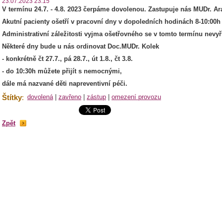
23.07.2023 23:15
V termínu 24.7. - 4.8. 2023 čerpáme dovolenou. Zastupuje nás MUDr. A
Akutní pacienty ošetří v pracovní dny v dopoledních hodinách 8-10:00h 
Administrativní záležitosti vyjma ošetřovného se v tomto termínu nevyři
Některé dny bude u nás ordinovat Doc.MUDr. Kolek
- konkrétně čt 27.7., pá 28.7., út 1.8., čt 3.8.
- do 10:30h můžete přijít s nemocnými,
dále má nazvané děti napreventivní péči.
Štítky
:
dovolená
|
zavřeno
|
zástup
|
omezení provozu
Zpět