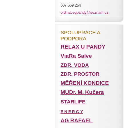
607 559 254
ordinace
upandy@s
eznam.cz
SPOLUPRÁCE A
PODPORA
RELAX U PANDY
ViaRa Salve
ZDR. VODA
ZDR. PROSTOR
MĚŘENÍ KONDICE
MUDr. M. Kučera
STARLIFE
E N E R G Y
AG RAFAEL