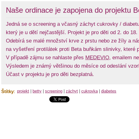
Naše ordinace je zapojena do projektu Be
Jedná se o screening a včasný záchyt cukrovky / diabetu 
který je u dětí nejčastější. Projekt je pro děti od 2. do 18
Odebírá se malé množství krve z prstu nebo ze žíly a n
na vyšetření protilátek proti Beta buňkám slinivky, které p
V případě zájmu se nahlaste přes
MEDEVIO
, emailem ne
Výsledem je známý většinou do měsíce od odeslání vzor
Účast v projektu je pro děti bezplatná.
Štítky
:
projekt
|
betty
|
screening
|
záchyt
|
cukrovka
|
diabetes