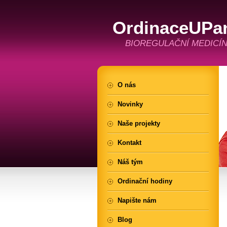
OrdinaceUPa
BIOREGULAČNÍ MEDICÍN
O nás
Novinky
Naše projekty
Kontakt
Náš tým
Ordinační hodiny
Napište nám
Blog