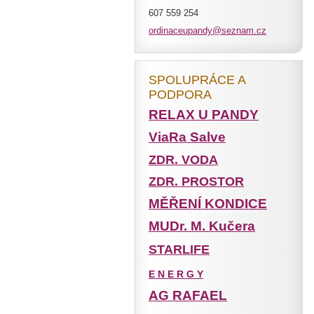
607 559 254
ordinace
upandy@s
eznam.cz
SPOLUPRÁCE A
PODPORA
RELAX U PANDY
ViaRa Salve
ZDR. VODA
ZDR. PROSTOR
MĚŘENÍ KONDICE
MUDr. M. Kučera
STARLIFE
E N E R G Y
AG RAFAEL