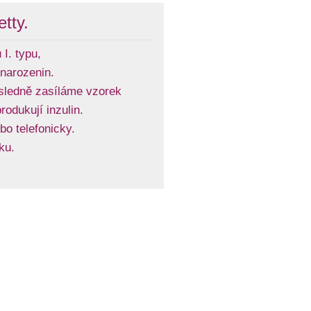
tty.
I. typu,
. narozenin.
ásledně zasíláme vzorek
rodukují inzulin.
bo telefonicky.
ku.