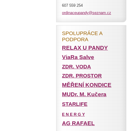
607 559 254
ordinace
upandy@s
eznam.cz
SPOLUPRÁCE A
PODPORA
RELAX U PANDY
ViaRa Salve
ZDR. VODA
ZDR. PROSTOR
MĚŘENÍ KONDICE
MUDr. M. Kučera
STARLIFE
E N E R G Y
AG RAFAEL