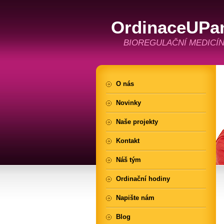
OrdinaceUPa
BIOREGULAČNÍ MEDICÍN
O nás
Novinky
Naše projekty
Kontakt
Náš tým
Ordinační hodiny
Napište nám
Blog