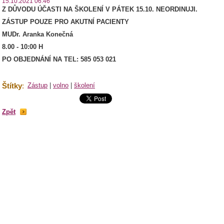
15.10.2021 06:46
Z DŮVODU ÚČASTI NA ŠKOLENÍ V PÁTEK 15.10. NEORDINUJI.
ZÁSTUP POUZE PRO AKUTNÍ PACIENTY
MUDr. Aranka Konečná
8.00 - 10:00 H
PO OBJEDNÁNÍ NA TEL: 585 053 021
Štítky
:
Zástup
|
volno
|
školení
Zpět