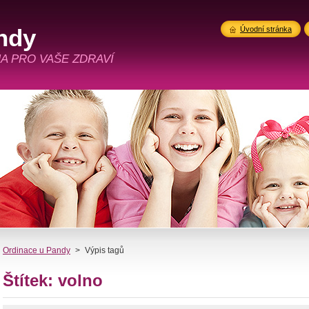
ndy
Úvodní stránka
A PRO VAŠE ZDRAVÍ
Ordinace u Pandy
>
Výpis tagů
Štítek: volno