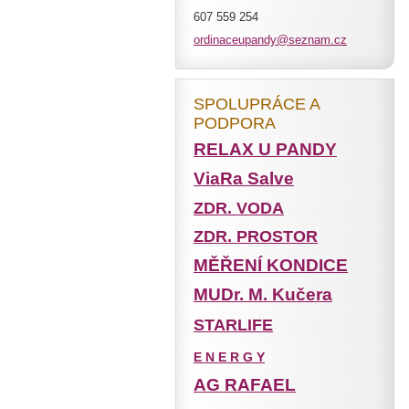
607 559 254
ordinace
upandy@s
eznam.cz
SPOLUPRÁCE A
PODPORA
RELAX U PANDY
ViaRa Salve
ZDR. VODA
ZDR. PROSTOR
MĚŘENÍ KONDICE
MUDr. M. Kučera
STARLIFE
E N E R G Y
AG RAFAEL