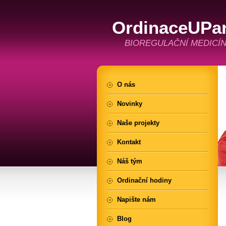
OrdinaceUPa
BIOREGULAČNÍ MEDICÍN
O nás
Novinky
Naše projekty
Kontakt
Náš tým
Ordinační hodiny
Napište nám
Blog